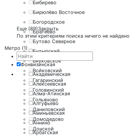
Бибирево
Бирюлёво Восточное
Богородское
Еще (89)
Закрыть
Братеево
По этим критериям поиска ничего не найдено
Бутово Северное
Метро (1)
Бутырский
Внуковское
Фонвизинская
Войковский
Академическая
Гагаринский
Алексеевская
Головинский
Алма-Атинская
Гольяново
Алтуфьево
Даниловский
Аминьевская
Домодедово
Аннино
Донской
Арбатская