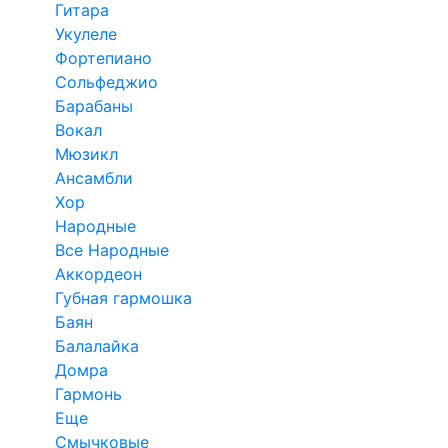
Гитара
Укулеле
Фортепиано
Сольфеджио
Барабаны
Вокал
Мюзикл
Ансамбли
Хор
Народные
Все Народные
Аккордеон
Губная гармошка
Баян
Балалайка
Домра
Гармонь
Еще
Смычковые