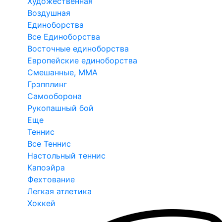
Художественная
Воздушная
Единоборства
Все Единоборства
Восточные единоборства
Европейские единоборства
Смешанные, ММА
Грэпплинг
Самооборона
Рукопашный бой
Еще
Теннис
Все Теннис
Настольный теннис
Капоэйра
Фехтование
Легкая атлетика
Хоккей