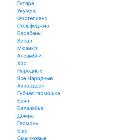
Гитара
Укулеле
Фортепиано
Сольфеджио
Барабаны
Вокал
Мюзикл
Ансамбли
Хор
Народные
Все Народные
Аккордеон
Губная гармошка
Баян
Балалайка
Домра
Гармонь
Еще
Смычковые