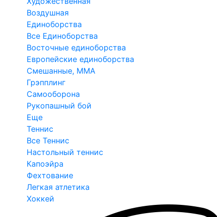
Художественная
Воздушная
Единоборства
Все Единоборства
Восточные единоборства
Европейские единоборства
Смешанные, ММА
Грэпплинг
Самооборона
Рукопашный бой
Еще
Теннис
Все Теннис
Настольный теннис
Капоэйра
Фехтование
Легкая атлетика
Хоккей