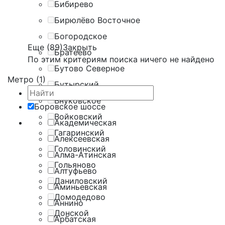
Бибирево
Бирюлёво Восточное
Богородское
Еще (89)
Закрыть
Братеево
По этим критериям поиска ничего не найдено
Бутово Северное
Метро (1)
Бутырский
Внуковское
Боровское шоссе
Войковский
Академическая
Гагаринский
Алексеевская
Головинский
Алма-Атинская
Гольяново
Алтуфьево
Даниловский
Аминьевская
Домодедово
Аннино
Донской
Арбатская