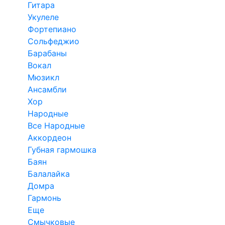
Гитара
Укулеле
Фортепиано
Сольфеджио
Барабаны
Вокал
Мюзикл
Ансамбли
Хор
Народные
Все Народные
Аккордеон
Губная гармошка
Баян
Балалайка
Домра
Гармонь
Еще
Смычковые