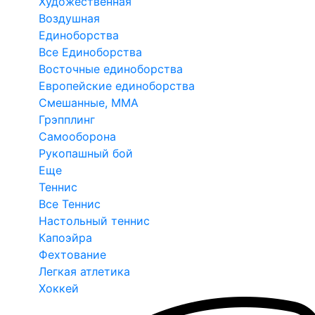
Художественная
Воздушная
Единоборства
Все Единоборства
Восточные единоборства
Европейские единоборства
Смешанные, ММА
Грэпплинг
Самооборона
Рукопашный бой
Еще
Теннис
Все Теннис
Настольный теннис
Капоэйра
Фехтование
Легкая атлетика
Хоккей