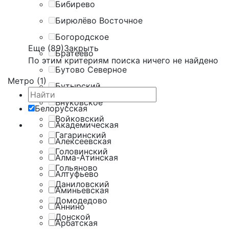
Бибирево
Бирюлёво Восточное
Богородское
Еще (89)
Закрыть
Братеево
По этим критериям поиска ничего не найдено
Бутово Северное
Метро (1)
Бутырский
Внуковское
Белорусская
Войковский
Академическая
Гагаринский
Алексеевская
Головинский
Алма-Атинская
Гольяново
Алтуфьево
Даниловский
Аминьевская
Домодедово
Аннино
Донской
Арбатская