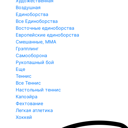
Художественная
Воздушная
Единоборства
Все Единоборства
Восточные единоборства
Европейские единоборства
Смешанные, ММА
Грэпплинг
Самооборона
Рукопашный бой
Еще
Теннис
Все Теннис
Настольный теннис
Капоэйра
Фехтование
Легкая атлетика
Хоккей