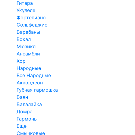
Гитара
Укулеле
Фортепиано
Сольфеджио
Барабаны
Вокал
Мюзикл
Ансамбли
Хор
Народные
Все Народные
Аккордеон
Губная гармошка
Баян
Балалайка
Домра
Гармонь
Еще
Смычковые