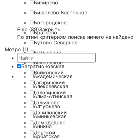
Бибирево
Бирюлёво Восточное
Богородское
Еще (89)
Закрыть
Братеево
По этим критериям поиска ничего не найдено
Бутово Северное
Метро (1)
Бутырский
Внуковское
Багратионовская
Войковский
Академическая
Гагаринский
Алексеевская
Головинский
Алма-Атинская
Гольяново
Алтуфьево
Даниловский
Аминьевская
Домодедово
Аннино
Донской
Арбатская