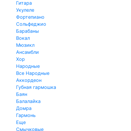
Гитара
Укулеле
Фортепиано
Сольфеджио
Барабаны
Вокал
Мюзикл
Ансамбли
Хор
Народные
Все Народные
Аккордеон
Губная гармошка
Баян
Балалайка
Домра
Гармонь
Еще
Смычковые