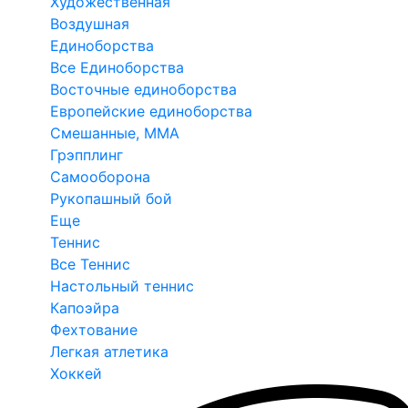
Художественная
Воздушная
Единоборства
Все Единоборства
Восточные единоборства
Европейские единоборства
Смешанные, ММА
Грэпплинг
Самооборона
Рукопашный бой
Еще
Теннис
Все Теннис
Настольный теннис
Капоэйра
Фехтование
Легкая атлетика
Хоккей