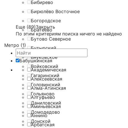
Бибирево
Бирюлёво Восточное
Богородское
Еще (89)
Закрыть
Братеево
По этим критериям поиска ничего не найдено
Бутово Северное
Метро (1)
Бутырский
Внуковское
Бабушкинская
Войковский
Академическая
Гагаринский
Алексеевская
Головинский
Алма-Атинская
Гольяново
Алтуфьево
Даниловский
Аминьевская
Домодедово
Аннино
Донской
Арбатская