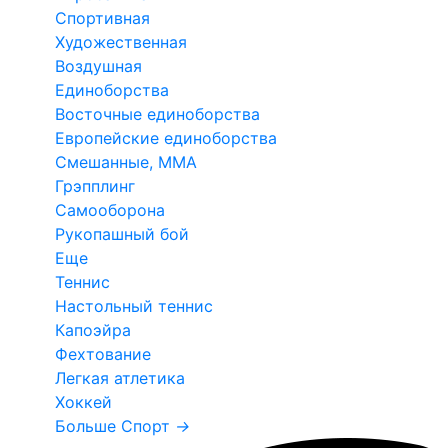
Спортивная
Художественная
Воздушная
Единоборства
Восточные единоборства
Европейские единоборства
Смешанные, ММА
Грэпплинг
Самооборона
Рукопашный бой
Еще
Теннис
Настольный теннис
Капоэйра
Фехтование
Легкая атлетика
Хоккей
Больше Спорт
→