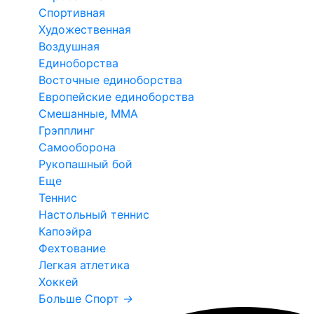
Спортивная
Художественная
Воздушная
Единоборства
Восточные единоборства
Европейские единоборства
Смешанные, ММА
Грэпплинг
Самооборона
Рукопашный бой
Еще
Теннис
Настольный теннис
Капоэйра
Фехтование
Легкая атлетика
Хоккей
Больше Спорт
→