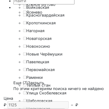
Южное Бутово
Войковская
Ясенево
Красногвардейская
Кропоткинская
Нагорная
Новаторская
Новокосино
Новые Черёмушки
Павелецкая
Первомайская
Раменки
Еще (7)
Закрыть
Теплый стан
По этим критериям поиска ничего не найдено
Улица Скобелевская
Цена
Шаболовская
₽
–
₽
Щелковская