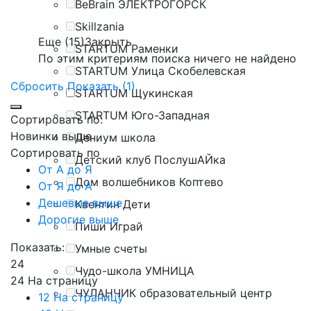
BeBrain ЭЛЕКТРОГОРСК
Skillzania
Еще (15)
Закрыть
STARTUM Раменки
По этим критериям поиска ничего не найдено
STARTUM Улица Скобелевская
Сбросить
Показать (1)
STARTUM Щукинская
STARTUM Юго-Западная
Сортировать по:
Новинки выше
Дениум школа
Сортировать по
Детский клуб ПослушАЙка
От А до Я
Дом волшебников Коптево
От Я до А
Дешевые выше
Квентин Дети
Дорогие выше
Пиши Играй
Показать:
Умные счеты
24
Чудо-школа УМНИЦА
24 На страницу
ЧУЛАНЧИК образовательный центр
12 На страницу