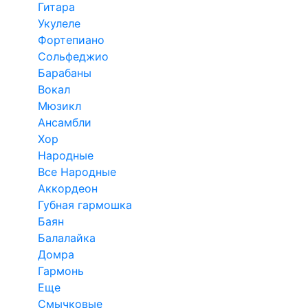
Гитара
Укулеле
Фортепиано
Сольфеджио
Барабаны
Вокал
Мюзикл
Ансамбли
Хор
Народные
Все Народные
Аккордеон
Губная гармошка
Баян
Балалайка
Домра
Гармонь
Еще
Смычковые