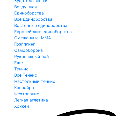
Художественная
Воздушная
Единоборства
Все Единоборства
Восточные единоборства
Европейские единоборства
Смешанные, ММА
Грэпплинг
Самооборона
Рукопашный бой
Еще
Теннис
Все Теннис
Настольный теннис
Капоэйра
Фехтование
Легкая атлетика
Хоккей