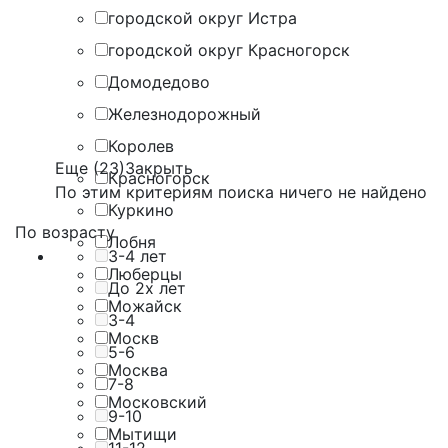
городской округ Истра
городской округ Красногорск
Домодедово
Железнодорожный
Королев
Еще (23)
Закрыть
Красногорск
По этим критериям поиска ничего не найдено
Куркино
По возрасту
Лобня
3-4 лет
Люберцы
До 2х лет
Можайск
3-4
Москв
5-6
Москва
7-8
Московский
9-10
Мытищи