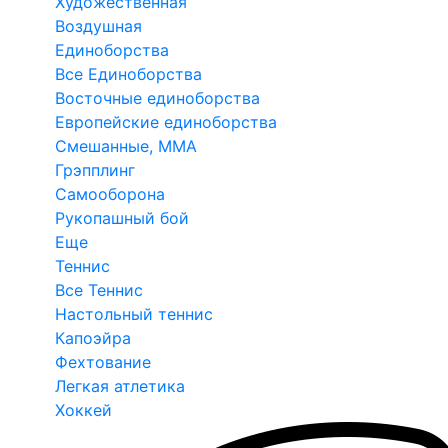
Художественная
Воздушная
Единоборства
Все Единоборства
Восточные единоборства
Европейские единоборства
Смешанные, ММА
Грэпплинг
Самооборона
Рукопашный бой
Еще
Теннис
Все Теннис
Настольный теннис
Капоэйра
Фехтование
Легкая атлетика
Хоккей