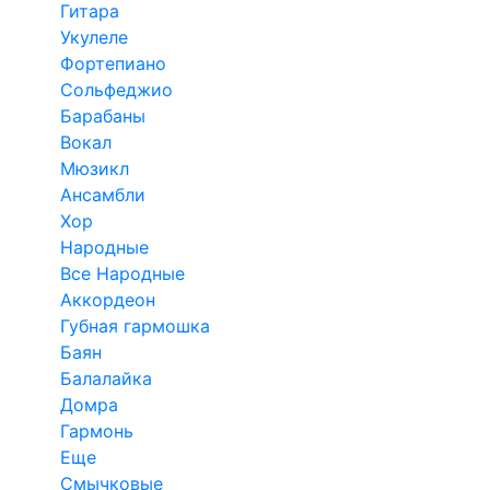
Гитара
Укулеле
Фортепиано
Сольфеджио
Барабаны
Вокал
Мюзикл
Ансамбли
Хор
Народные
Все Народные
Аккордеон
Губная гармошка
Баян
Балалайка
Домра
Гармонь
Еще
Смычковые