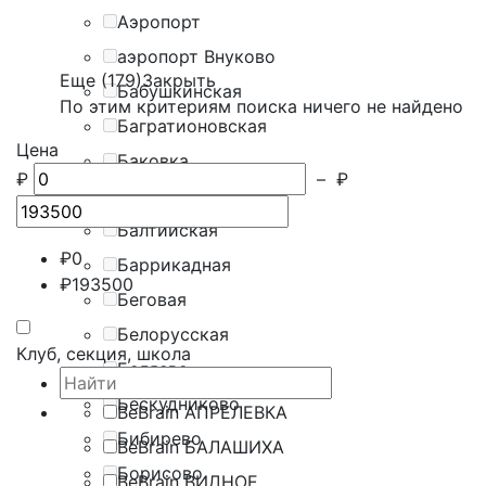
Аэропорт
аэропорт Внуково
Еще (179)
Закрыть
Бабушкинская
По этим критериям поиска ничего не найдено
Багратионовская
Цена
Баковка
₽
–
₽
Балашиха
Балтийская
₽
0
Баррикадная
₽
193500
Беговая
Белорусская
Клуб, секция, школа
Беляево
Бескудниково
BeBrain АПРЕЛЕВКА
Бибирево
BeBrain БАЛАШИХА
Борисово
BeBrain ВИДНОЕ