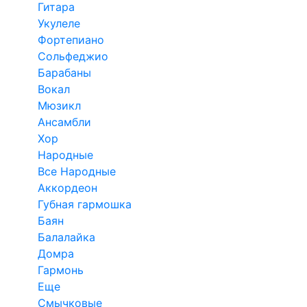
Гитара
Укулеле
Фортепиано
Сольфеджио
Барабаны
Вокал
Мюзикл
Ансамбли
Хор
Народные
Все Народные
Аккордеон
Губная гармошка
Баян
Балалайка
Домра
Гармонь
Еще
Смычковые