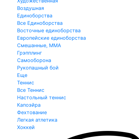
Художественная
Воздушная
Единоборства
Все Единоборства
Восточные единоборства
Европейские единоборства
Смешанные, ММА
Грэпплинг
Самооборона
Рукопашный бой
Еще
Теннис
Все Теннис
Настольный теннис
Капоэйра
Фехтование
Легкая атлетика
Хоккей