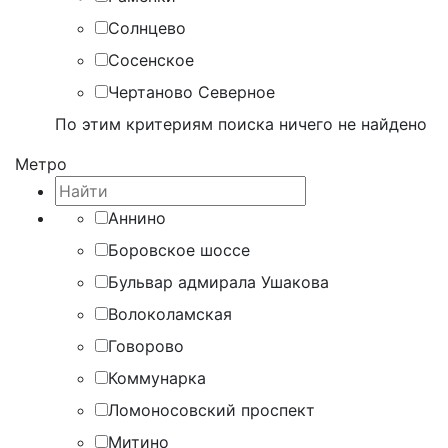
Солнцево
Сосенское
Чертаново Северное
По этим критериям поиска ничего не найдено
Метро
Аннино
Боровское шоссе
Бульвар адмирала Ушакова
Волоколамская
Говорово
Коммунарка
Ломоносовский проспект
Митино