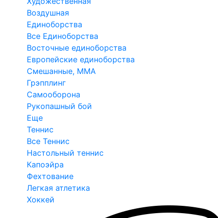
Художественная
Воздушная
Единоборства
Все Единоборства
Восточные единоборства
Европейские единоборства
Смешанные, ММА
Грэпплинг
Самооборона
Рукопашный бой
Еще
Теннис
Все Теннис
Настольный теннис
Капоэйра
Фехтование
Легкая атлетика
Хоккей