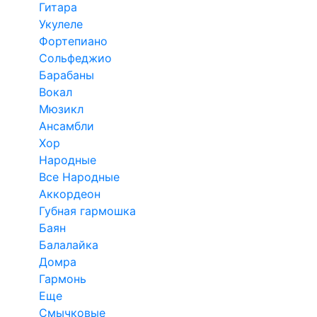
Гитара
Укулеле
Фортепиано
Сольфеджио
Барабаны
Вокал
Мюзикл
Ансамбли
Хор
Народные
Все Народные
Аккордеон
Губная гармошка
Баян
Балалайка
Домра
Гармонь
Еще
Смычковые