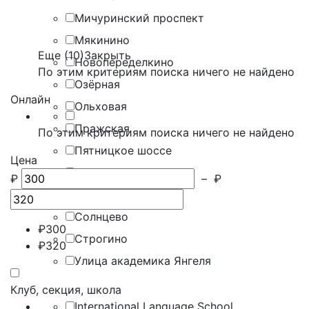
Мичуринский проспект
Мякинино
Еще (10)
Закрыть
Новопеределкино
По этим критериям поиска ничего не найдено
Озёрная
Онлайн
Ольховая
Пражская
По этим критериям поиска ничего не найдено
Пятницкое шоссе
Цена
Раменки
₽
–
₽
Рассказовка
Солнцево
₽
300
Строгино
₽
320
Улица академика Янгеля
Клуб, секция, школа
International Language School