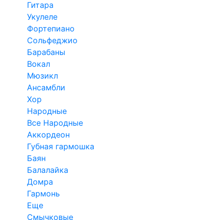
Гитара
Укулеле
Фортепиано
Сольфеджио
Барабаны
Вокал
Мюзикл
Ансамбли
Хор
Народные
Все Народные
Аккордеон
Губная гармошка
Баян
Балалайка
Домра
Гармонь
Еще
Смычковые