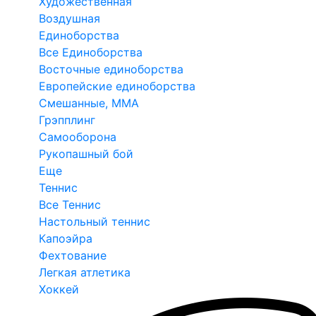
Художественная
Воздушная
Единоборства
Все Единоборства
Восточные единоборства
Европейские единоборства
Смешанные, ММА
Грэпплинг
Самооборона
Рукопашный бой
Еще
Теннис
Все Теннис
Настольный теннис
Капоэйра
Фехтование
Легкая атлетика
Хоккей