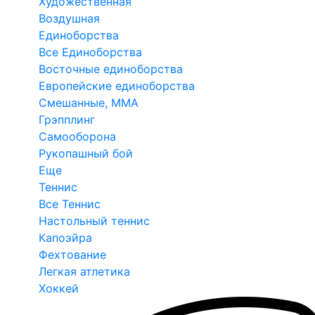
Художественная
Воздушная
Единоборства
Все Единоборства
Восточные единоборства
Европейские единоборства
Смешанные, ММА
Грэпплинг
Самооборона
Рукопашный бой
Еще
Теннис
Все Теннис
Настольный теннис
Капоэйра
Фехтование
Легкая атлетика
Хоккей