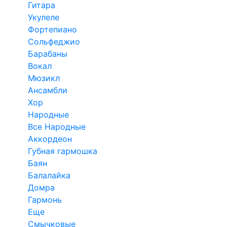
Гитара
Укулеле
Фортепиано
Сольфеджио
Барабаны
Вокал
Мюзикл
Ансамбли
Хор
Народные
Все Народные
Аккордеон
Губная гармошка
Баян
Балалайка
Домра
Гармонь
Еще
Смычковые