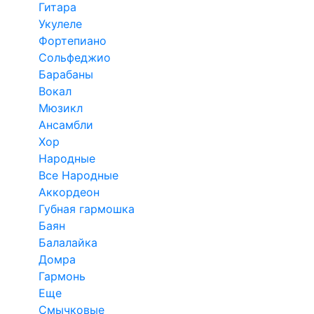
Гитара
Укулеле
Фортепиано
Сольфеджио
Барабаны
Вокал
Мюзикл
Ансамбли
Хор
Народные
Все Народные
Аккордеон
Губная гармошка
Баян
Балалайка
Домра
Гармонь
Еще
Смычковые