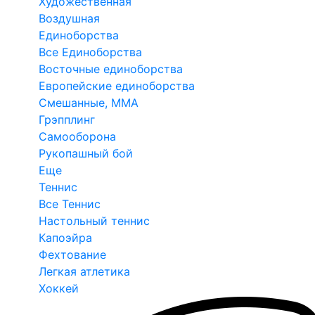
Художественная
Воздушная
Единоборства
Все Единоборства
Восточные единоборства
Европейские единоборства
Смешанные, ММА
Грэпплинг
Самооборона
Рукопашный бой
Еще
Теннис
Все Теннис
Настольный теннис
Капоэйра
Фехтование
Легкая атлетика
Хоккей