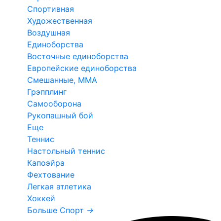
Спортивная
Художественная
Воздушная
Единоборства
Восточные единоборства
Европейские единоборства
Смешанные, ММА
Грэпплинг
Самооборона
Рукопашный бой
Еще
Теннис
Настольный теннис
Капоэйра
Фехтование
Легкая атлетика
Хоккей
Больше Спорт
→