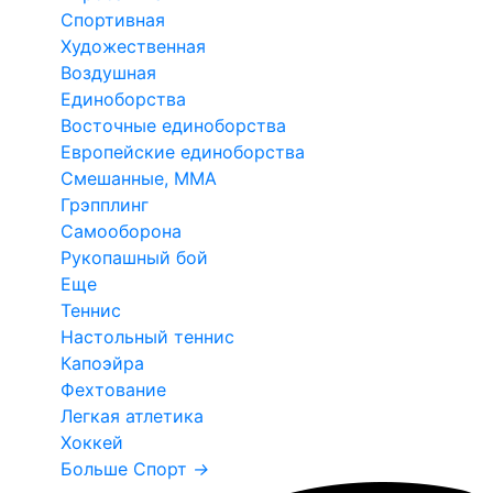
Спортивная
Художественная
Воздушная
Единоборства
Восточные единоборства
Европейские единоборства
Смешанные, ММА
Грэпплинг
Самооборона
Рукопашный бой
Еще
Теннис
Настольный теннис
Капоэйра
Фехтование
Легкая атлетика
Хоккей
Больше Спорт
→