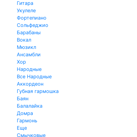
Гитара
Укулеле
Фортепиано
Сольфеджио
Барабаны
Вокал
Мюзикл
Ансамбли
Хор
Народные
Все Народные
Аккордеон
Губная гармошка
Баян
Балалайка
Домра
Гармонь
Еще
Смычковые