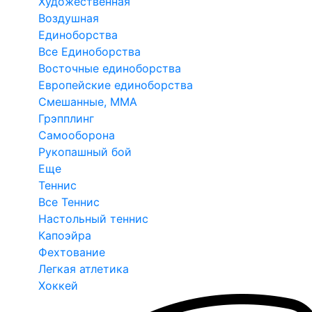
Художественная
Воздушная
Единоборства
Все Единоборства
Восточные единоборства
Европейские единоборства
Смешанные, ММА
Грэпплинг
Самооборона
Рукопашный бой
Еще
Теннис
Все Теннис
Настольный теннис
Капоэйра
Фехтование
Легкая атлетика
Хоккей