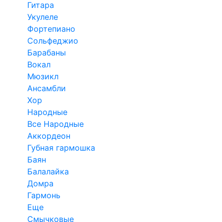
Гитара
Укулеле
Фортепиано
Сольфеджио
Барабаны
Вокал
Мюзикл
Ансамбли
Хор
Народные
Все Народные
Аккордеон
Губная гармошка
Баян
Балалайка
Домра
Гармонь
Еще
Смычковые