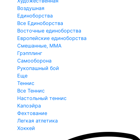
Художественная
Воздушная
Единоборства
Все Единоборства
Восточные единоборства
Европейские единоборства
Смешанные, ММА
Грэпплинг
Самооборона
Рукопашный бой
Еще
Теннис
Все Теннис
Настольный теннис
Капоэйра
Фехтование
Легкая атлетика
Хоккей