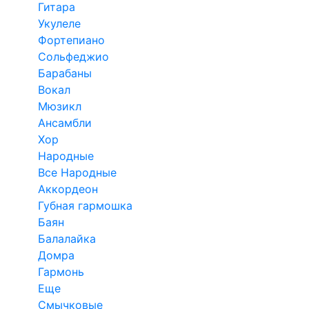
Гитара
Укулеле
Фортепиано
Сольфеджио
Барабаны
Вокал
Мюзикл
Ансамбли
Хор
Народные
Все Народные
Аккордеон
Губная гармошка
Баян
Балалайка
Домра
Гармонь
Еще
Смычковые