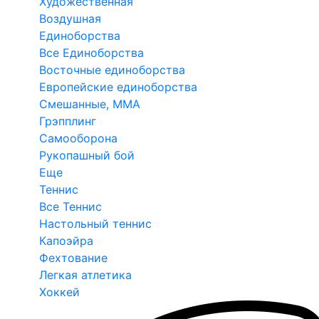
Художественная
Воздушная
Единоборства
Все Единоборства
Восточные единоборства
Европейские единоборства
Смешанные, ММА
Грэпплинг
Самооборона
Рукопашный бой
Еще
Теннис
Все Теннис
Настольный теннис
Капоэйра
Фехтование
Легкая атлетика
Хоккей