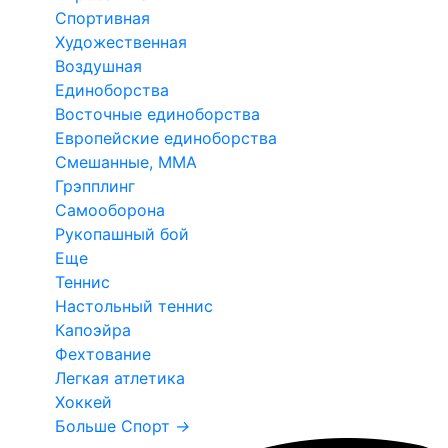
Спортивная
Художественная
Воздушная
Единоборства
Восточные единоборства
Европейские единоборства
Смешанные, ММА
Грэпплинг
Самооборона
Рукопашный бой
Еще
Теннис
Настольный теннис
Капоэйра
Фехтование
Легкая атлетика
Хоккей
Больше Спорт
→