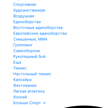
Спортивная
Художественная
Воздушная
Единоборства
Восточные единоборства
Европейские единоборства
Смешанные, ММА
Грэпплинг
Самооборона
Рукопашный бой
Еще
Теннис
Настольный теннис
Капоэйра
Фехтование
Легкая атлетика
Хоккей
Больше Спорт
→