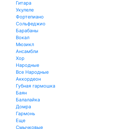
Гитара
Укулеле
Фортепиано
Сольфеджио
Барабаны
Вокал
Мюзикл
Ансамбли
Хор
Народные
Все Народные
Аккордеон
Губная гармошка
Баян
Балалайка
Домра
Гармонь
Еще
Смычковые