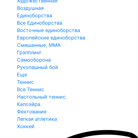
Художественная
Воздушная
Единоборства
Все Единоборства
Восточные единоборства
Европейские единоборства
Смешанные, ММА
Грэпплинг
Самооборона
Рукопашный бой
Еще
Теннис
Все Теннис
Настольный теннис
Капоэйра
Фехтование
Легкая атлетика
Хоккей