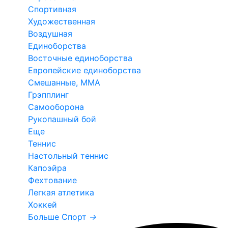
Спортивная
Художественная
Воздушная
Единоборства
Восточные единоборства
Европейские единоборства
Смешанные, ММА
Грэпплинг
Самооборона
Рукопашный бой
Еще
Теннис
Настольный теннис
Капоэйра
Фехтование
Легкая атлетика
Хоккей
Больше Спорт
→