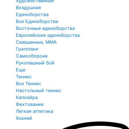
Художественная
Воздушная
Единоборства
Все Единоборства
Восточные единоборства
Европейские единоборства
Смешанные, ММА
Грэпплинг
Самооборона
Рукопашный бой
Еще
Теннис
Все Теннис
Настольный теннис
Капоэйра
Фехтование
Легкая атлетика
Хоккей