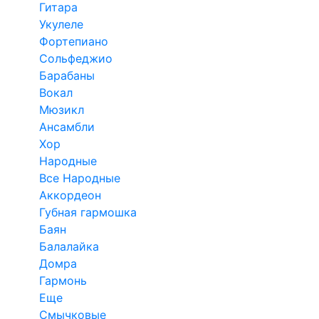
Гитара
Укулеле
Фортепиано
Сольфеджио
Барабаны
Вокал
Мюзикл
Ансамбли
Хор
Народные
Все Народные
Аккордеон
Губная гармошка
Баян
Балалайка
Домра
Гармонь
Еще
Смычковые