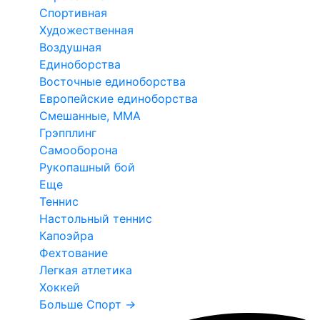
Спортивная
Художественная
Воздушная
Единоборства
Восточные единоборства
Европейские единоборства
Смешанные, ММА
Грэпплинг
Самооборона
Рукопашный бой
Еще
Теннис
Настольный теннис
Капоэйра
Фехтование
Легкая атлетика
Хоккей
Больше Спорт
→