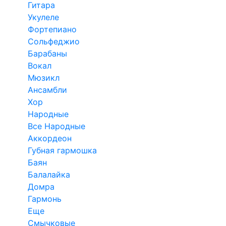
Гитара
Укулеле
Фортепиано
Сольфеджио
Барабаны
Вокал
Мюзикл
Ансамбли
Хор
Народные
Все Народные
Аккордеон
Губная гармошка
Баян
Балалайка
Домра
Гармонь
Еще
Смычковые