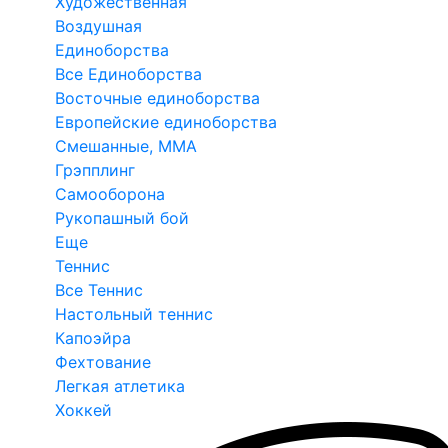
Художественная
Воздушная
Единоборства
Все Единоборства
Восточные единоборства
Европейские единоборства
Смешанные, ММА
Грэпплинг
Самооборона
Рукопашный бой
Еще
Теннис
Все Теннис
Настольный теннис
Капоэйра
Фехтование
Легкая атлетика
Хоккей