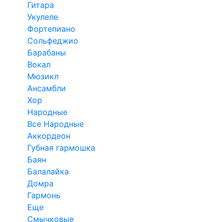
Гитара
Укулеле
Фортепиано
Сольфеджио
Барабаны
Вокал
Мюзикл
Ансамбли
Хор
Народные
Все Народные
Аккордеон
Губная гармошка
Баян
Балалайка
Домра
Гармонь
Еще
Смычковые