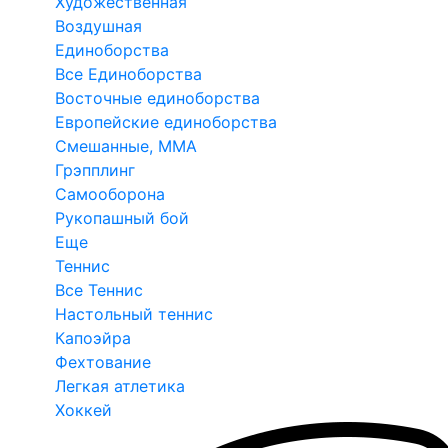
Художественная
Воздушная
Единоборства
Все Единоборства
Восточные единоборства
Европейские единоборства
Смешанные, ММА
Грэпплинг
Самооборона
Рукопашный бой
Еще
Теннис
Все Теннис
Настольный теннис
Капоэйра
Фехтование
Легкая атлетика
Хоккей