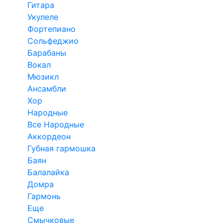
Гитара
Укулеле
Фортепиано
Сольфеджио
Барабаны
Вокал
Мюзикл
Ансамбли
Хор
Народные
Все Народные
Аккордеон
Губная гармошка
Баян
Балалайка
Домра
Гармонь
Еще
Смычковые