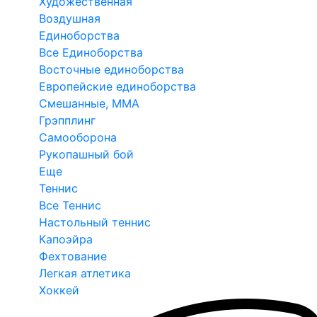
Художественная
Воздушная
Единоборства
Все Единоборства
Восточные единоборства
Европейские единоборства
Смешанные, ММА
Грэпплинг
Самооборона
Рукопашный бой
Еще
Теннис
Все Теннис
Настольный теннис
Капоэйра
Фехтование
Легкая атлетика
Хоккей