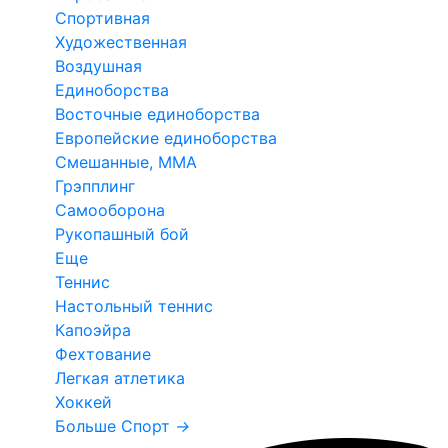
Спортивная
Художественная
Воздушная
Единоборства
Восточные единоборства
Европейские единоборства
Смешанные, ММА
Грэпплинг
Самооборона
Рукопашный бой
Еще
Теннис
Настольный теннис
Капоэйра
Фехтование
Легкая атлетика
Хоккей
Больше Спорт
→