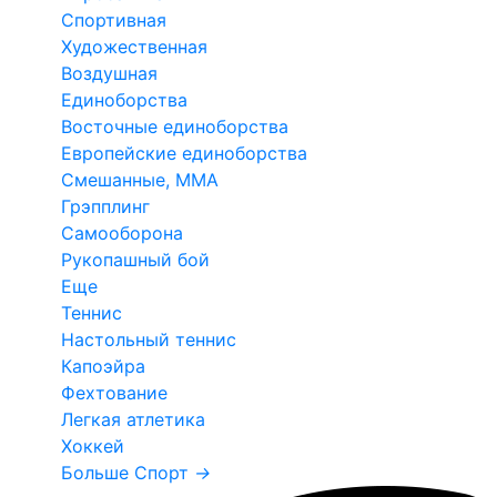
Спортивная
Художественная
Воздушная
Единоборства
Восточные единоборства
Европейские единоборства
Смешанные, ММА
Грэпплинг
Самооборона
Рукопашный бой
Еще
Теннис
Настольный теннис
Капоэйра
Фехтование
Легкая атлетика
Хоккей
Больше Спорт
→