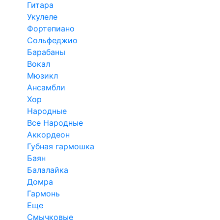
Гитара
Укулеле
Фортепиано
Сольфеджио
Барабаны
Вокал
Мюзикл
Ансамбли
Хор
Народные
Все Народные
Аккордеон
Губная гармошка
Баян
Балалайка
Домра
Гармонь
Еще
Смычковые