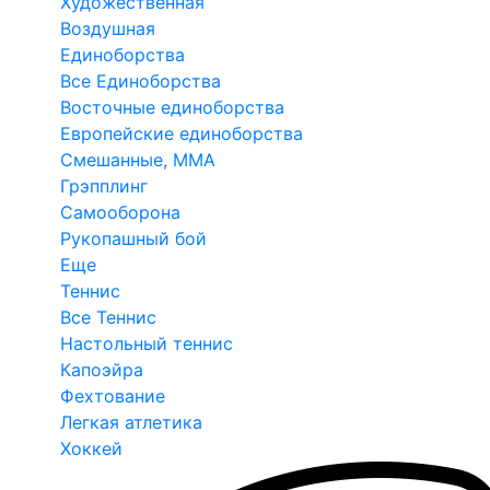
Художественная
Воздушная
Единоборства
Все Единоборства
Восточные единоборства
Европейские единоборства
Смешанные, ММА
Грэпплинг
Самооборона
Рукопашный бой
Еще
Теннис
Все Теннис
Настольный теннис
Капоэйра
Фехтование
Легкая атлетика
Хоккей