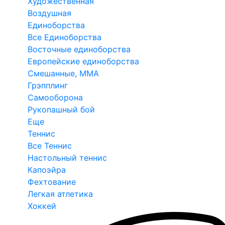
Художественная
Воздушная
Единоборства
Все Единоборства
Восточные единоборства
Европейские единоборства
Смешанные, ММА
Грэпплинг
Самооборона
Рукопашный бой
Еще
Теннис
Все Теннис
Настольный теннис
Капоэйра
Фехтование
Легкая атлетика
Хоккей