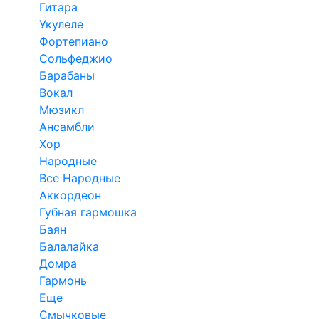
Гитара
Укулеле
Фортепиано
Сольфеджио
Барабаны
Вокал
Мюзикл
Ансамбли
Хор
Народные
Все Народные
Аккордеон
Губная гармошка
Баян
Балалайка
Домра
Гармонь
Еще
Смычковые