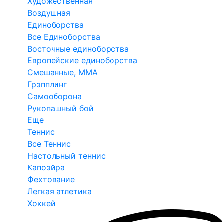
Художественная
Воздушная
Единоборства
Все Единоборства
Восточные единоборства
Европейские единоборства
Смешанные, ММА
Грэпплинг
Самооборона
Рукопашный бой
Еще
Теннис
Все Теннис
Настольный теннис
Капоэйра
Фехтование
Легкая атлетика
Хоккей