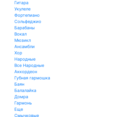
Гитара
Укулеле
Фортепиано
Сольфеджио
Барабаны
Вокал
Мюзикл
Ансамбли
Хор
Народные
Все Народные
Аккордеон
Губная гармошка
Баян
Балалайка
Домра
Гармонь
Еще
Смычковые