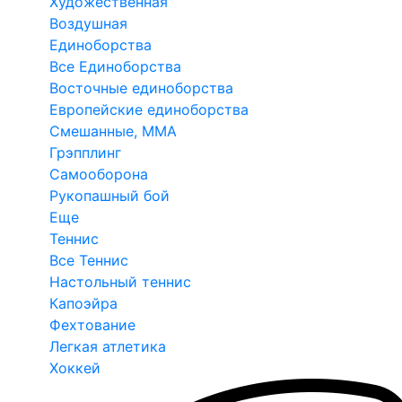
Художественная
Воздушная
Единоборства
Все Единоборства
Восточные единоборства
Европейские единоборства
Смешанные, ММА
Грэпплинг
Самооборона
Рукопашный бой
Еще
Теннис
Все Теннис
Настольный теннис
Капоэйра
Фехтование
Легкая атлетика
Хоккей