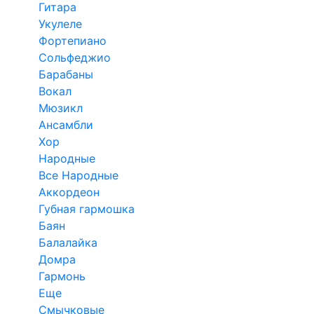
Гитара
Укулеле
Фортепиано
Сольфеджио
Барабаны
Вокал
Мюзикл
Ансамбли
Хор
Народные
Все Народные
Аккордеон
Губная гармошка
Баян
Балалайка
Домра
Гармонь
Еще
Смычковые