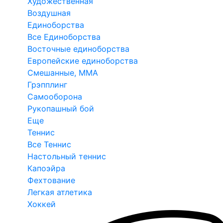
Художественная
Воздушная
Единоборства
Все Единоборства
Восточные единоборства
Европейские единоборства
Смешанные, ММА
Грэпплинг
Самооборона
Рукопашный бой
Еще
Теннис
Все Теннис
Настольный теннис
Капоэйра
Фехтование
Легкая атлетика
Хоккей