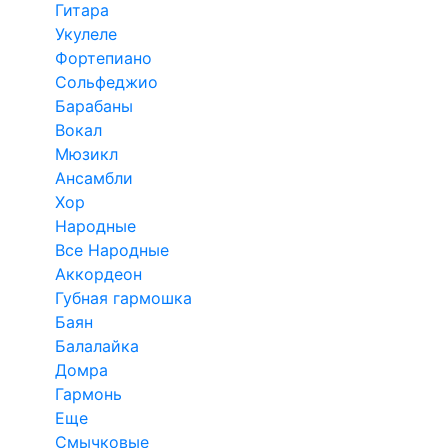
Гитара
Укулеле
Фортепиано
Сольфеджио
Барабаны
Вокал
Мюзикл
Ансамбли
Хор
Народные
Все Народные
Аккордеон
Губная гармошка
Баян
Балалайка
Домра
Гармонь
Еще
Смычковые