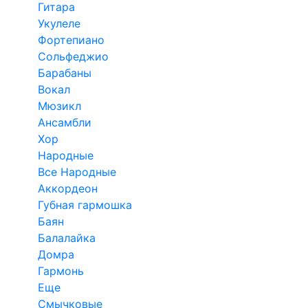
Гитара
Укулеле
Фортепиано
Сольфеджио
Барабаны
Вокал
Мюзикл
Ансамбли
Хор
Народные
Все Народные
Аккордеон
Губная гармошка
Баян
Балалайка
Домра
Гармонь
Еще
Смычковые