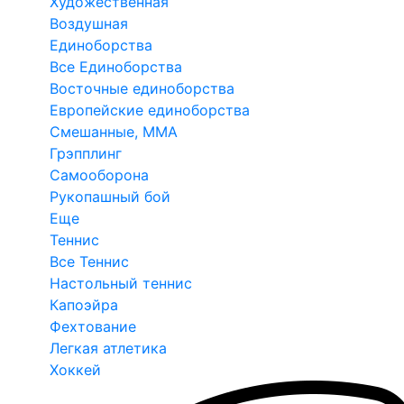
Художественная
Воздушная
Единоборства
Все Единоборства
Восточные единоборства
Европейские единоборства
Смешанные, ММА
Грэпплинг
Самооборона
Рукопашный бой
Еще
Теннис
Все Теннис
Настольный теннис
Капоэйра
Фехтование
Легкая атлетика
Хоккей