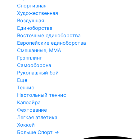
Спортивная
Художественная
Воздушная
Единоборства
Восточные единоборства
Европейские единоборства
Смешанные, ММА
Грэпплинг
Самооборона
Рукопашный бой
Еще
Теннис
Настольный теннис
Капоэйра
Фехтование
Легкая атлетика
Хоккей
Больше Спорт
→