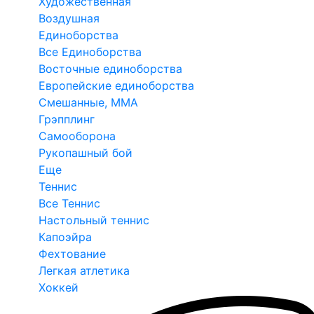
Художественная
Воздушная
Единоборства
Все Единоборства
Восточные единоборства
Европейские единоборства
Смешанные, ММА
Грэпплинг
Самооборона
Рукопашный бой
Еще
Теннис
Все Теннис
Настольный теннис
Капоэйра
Фехтование
Легкая атлетика
Хоккей