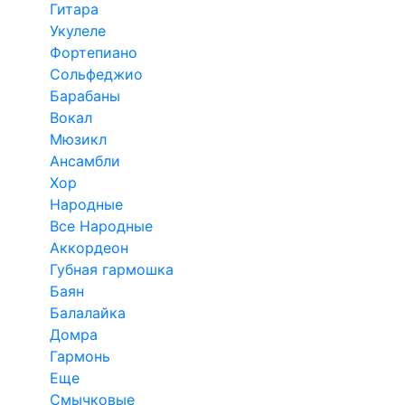
Гитара
Укулеле
Фортепиано
Сольфеджио
Барабаны
Вокал
Мюзикл
Ансамбли
Хор
Народные
Все Народные
Аккордеон
Губная гармошка
Баян
Балалайка
Домра
Гармонь
Еще
Смычковые