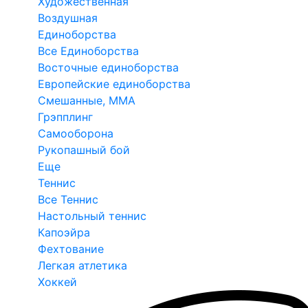
Художественная
Воздушная
Единоборства
Все Единоборства
Восточные единоборства
Европейские единоборства
Смешанные, ММА
Грэпплинг
Самооборона
Рукопашный бой
Еще
Теннис
Все Теннис
Настольный теннис
Капоэйра
Фехтование
Легкая атлетика
Хоккей