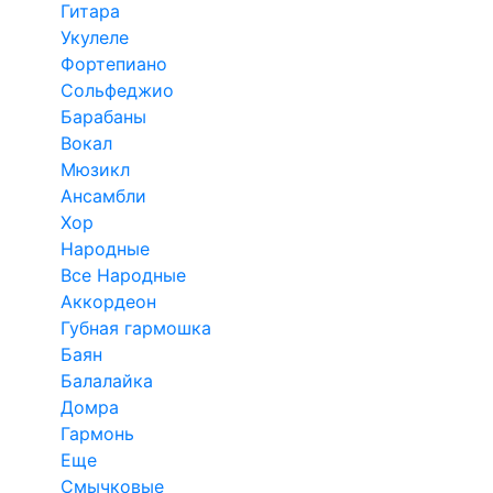
Гитара
Укулеле
Фортепиано
Сольфеджио
Барабаны
Вокал
Мюзикл
Ансамбли
Хор
Народные
Все Народные
Аккордеон
Губная гармошка
Баян
Балалайка
Домра
Гармонь
Еще
Смычковые