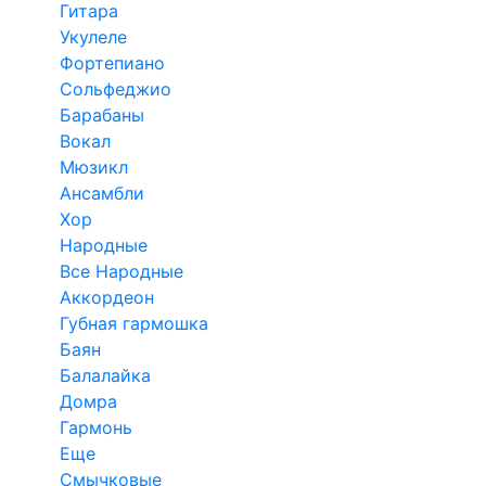
Гитара
Укулеле
Фортепиано
Сольфеджио
Барабаны
Вокал
Мюзикл
Ансамбли
Хор
Народные
Все Народные
Аккордеон
Губная гармошка
Баян
Балалайка
Домра
Гармонь
Еще
Смычковые