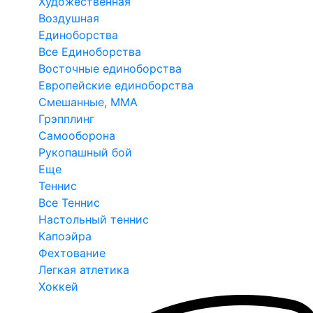
Художественная
Воздушная
Единоборства
Все Единоборства
Восточные единоборства
Европейские единоборства
Смешанные, ММА
Грэпплинг
Самооборона
Рукопашный бой
Еще
Теннис
Все Теннис
Настольный теннис
Капоэйра
Фехтование
Легкая атлетика
Хоккей