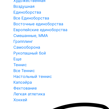
Художественная
Воздушная
Единоборства
Все Единоборства
Восточные единоборства
Европейские единоборства
Смешанные, ММА
Грэпплинг
Самооборона
Рукопашный бой
Еще
Теннис
Все Теннис
Настольный теннис
Капоэйра
Фехтование
Легкая атлетика
Хоккей