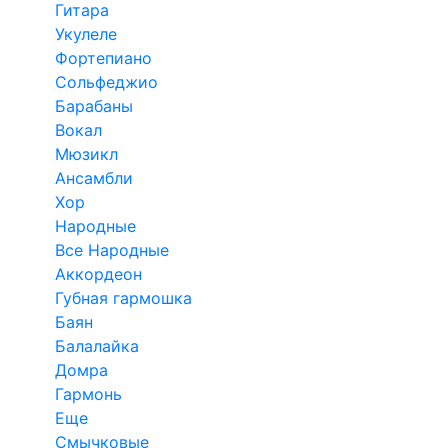
Гитара
Укулеле
Фортепиано
Сольфеджио
Барабаны
Вокал
Мюзикл
Ансамбли
Хор
Народные
Все Народные
Аккордеон
Губная гармошка
Баян
Балалайка
Домра
Гармонь
Еще
Смычковые