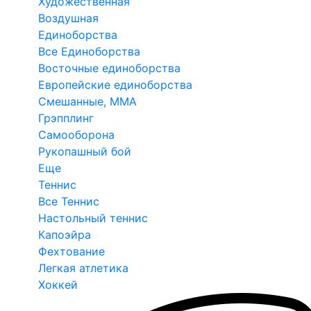
Художественная
Воздушная
Единоборства
Все Единоборства
Восточные единоборства
Европейские единоборства
Смешанные, ММА
Грэпплинг
Самооборона
Рукопашный бой
Еще
Теннис
Все Теннис
Настольный теннис
Капоэйра
Фехтование
Легкая атлетика
Хоккей