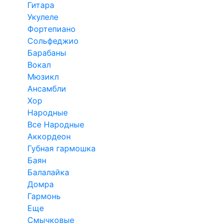
Гитара
Укулеле
Фортепиано
Сольфеджио
Барабаны
Вокал
Мюзикл
Ансамбли
Хор
Народные
Все Народные
Аккордеон
Губная гармошка
Баян
Балалайка
Домра
Гармонь
Еще
Смычковые