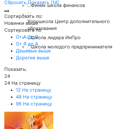
Сбросить
Показать (14)
Финик школа финансов
Сортировать по:
Хорошкола Центр дополнительного
Новинки выше
образования
Сортировать по
От А до Я
Школа лидера ИнПро
От Я до А
Школа молодого предпринимателя
Дешевые выше
Дорогие выше
Показать:
24
24 На страницу
12 На страницу
48 На страницу
96 На страницу