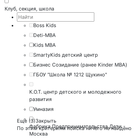
Клуб, секция, школа
Boss Kids
Deti-MBA
Kids MBA
SmartyKids детский центр
Бизнес Созидание (ранее Kinder MBA)
ГБОУ "Школа № 1212 Щукино"
К.О.Т. центр детского и молодежного
развития
Умназия
Еще (3)
Закрыть
Фабрика Предпринимательства Дети -
По этим критериям поиска ничего не найдено
Москва