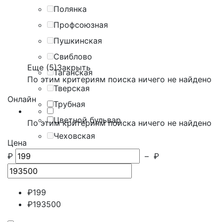
Полянка
Профсоюзная
Пушкинская
Свиблово
Еще (5)
Закрыть
Таганская
По этим критериям поиска ничего не найдено
Тверская
Онлайн
Трубная
Цветной бульвар
По этим критериям поиска ничего не найдено
Чеховская
Цена
₽
–
₽
₽
199
₽
193500