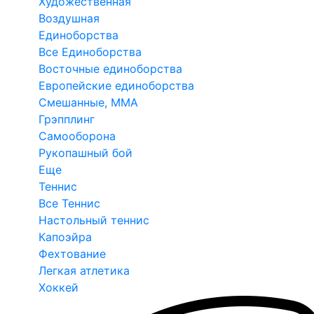
Художественная
Воздушная
Единоборства
Все Единоборства
Восточные единоборства
Европейские единоборства
Смешанные, ММА
Грэпплинг
Самооборона
Рукопашный бой
Еще
Теннис
Все Теннис
Настольный теннис
Капоэйра
Фехтование
Легкая атлетика
Хоккей