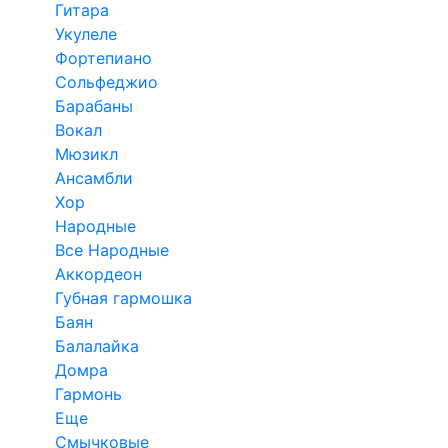
Гитара
Укулеле
Фортепиано
Сольфеджио
Барабаны
Вокал
Мюзикл
Ансамбли
Хор
Народные
Все Народные
Аккордеон
Губная гармошка
Баян
Балалайка
Домра
Гармонь
Еще
Смычковые