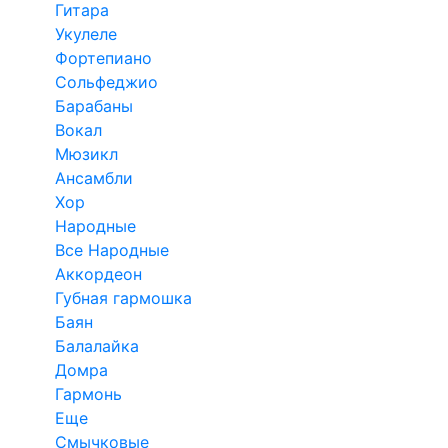
Гитара
Укулеле
Фортепиано
Сольфеджио
Барабаны
Вокал
Мюзикл
Ансамбли
Хор
Народные
Все Народные
Аккордеон
Губная гармошка
Баян
Балалайка
Домра
Гармонь
Еще
Смычковые