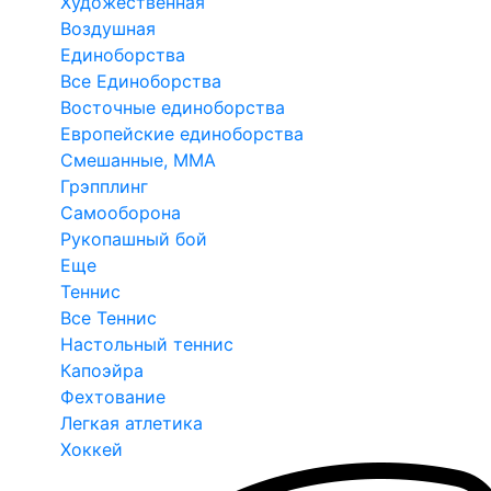
Художественная
Воздушная
Единоборства
Все Единоборства
Восточные единоборства
Европейские единоборства
Смешанные, ММА
Грэпплинг
Самооборона
Рукопашный бой
Еще
Теннис
Все Теннис
Настольный теннис
Капоэйра
Фехтование
Легкая атлетика
Хоккей