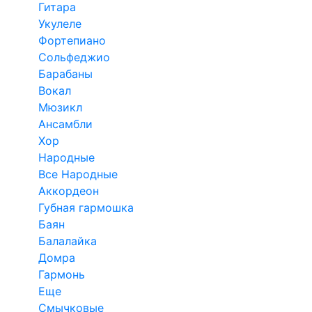
Гитара
Укулеле
Фортепиано
Сольфеджио
Барабаны
Вокал
Мюзикл
Ансамбли
Хор
Народные
Все Народные
Аккордеон
Губная гармошка
Баян
Балалайка
Домра
Гармонь
Еще
Смычковые