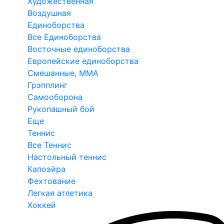
Художественная
Воздушная
Единоборства
Все Единоборства
Восточные единоборства
Европейские единоборства
Смешанные, ММА
Грэпплинг
Самооборона
Рукопашный бой
Еще
Теннис
Все Теннис
Настольный теннис
Капоэйра
Фехтование
Легкая атлетика
Хоккей