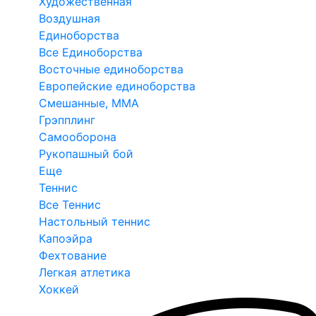
Художественная
Воздушная
Единоборства
Все Единоборства
Восточные единоборства
Европейские единоборства
Смешанные, ММА
Грэпплинг
Самооборона
Рукопашный бой
Еще
Теннис
Все Теннис
Настольный теннис
Капоэйра
Фехтование
Легкая атлетика
Хоккей