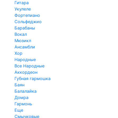
Гитара
Укулеле
Фортепиано
Сольфеджио
Барабаны
Вокал
Мюзикл
Ансамбли
Хор
Народные
Все Народные
Аккордеон
Губная гармошка
Баян
Балалайка
Домра
Гармонь
Еще
Смычковые