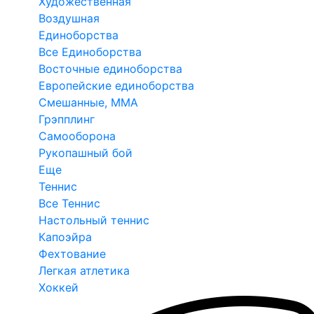
Художественная
Воздушная
Единоборства
Все Единоборства
Восточные единоборства
Европейские единоборства
Смешанные, ММА
Грэпплинг
Самооборона
Рукопашный бой
Еще
Теннис
Все Теннис
Настольный теннис
Капоэйра
Фехтование
Легкая атлетика
Хоккей