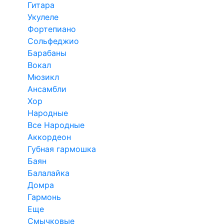
Гитара
Укулеле
Фортепиано
Сольфеджио
Барабаны
Вокал
Мюзикл
Ансамбли
Хор
Народные
Все Народные
Аккордеон
Губная гармошка
Баян
Балалайка
Домра
Гармонь
Еще
Смычковые