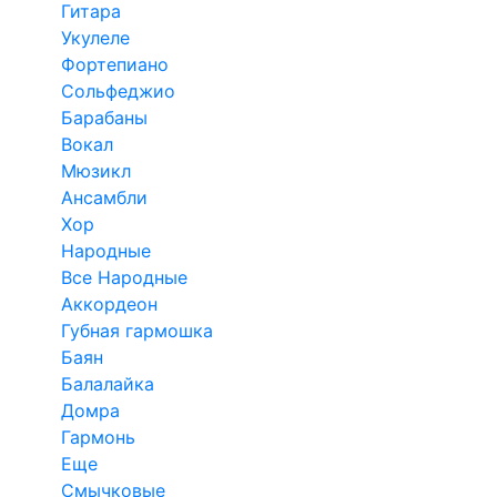
Гитара
Укулеле
Фортепиано
Сольфеджио
Барабаны
Вокал
Мюзикл
Ансамбли
Хор
Народные
Все Народные
Аккордеон
Губная гармошка
Баян
Балалайка
Домра
Гармонь
Еще
Смычковые