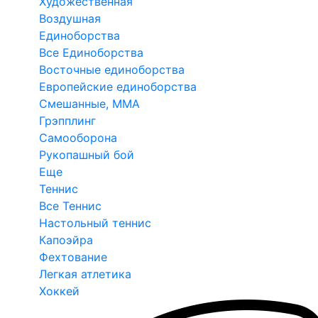
Художественная
Воздушная
Единоборства
Все Единоборства
Восточные единоборства
Европейские единоборства
Смешанные, ММА
Грэпплинг
Самооборона
Рукопашный бой
Еще
Теннис
Все Теннис
Настольный теннис
Капоэйра
Фехтование
Легкая атлетика
Хоккей