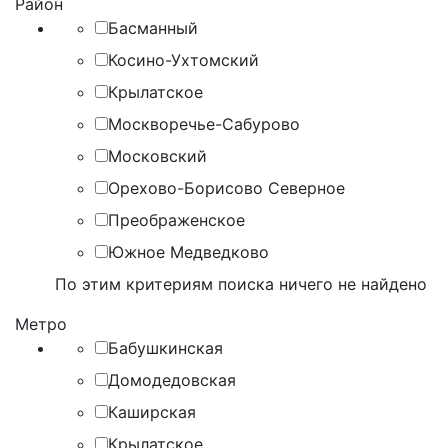
Район
Басманный
Косино-Ухтомский
Крылатское
Москворечье-Сабурово
Московский
Орехово-Борисово Северное
Преображенское
Южное Медведково
По этим критериям поиска ничего не найдено
Метро
Бабушкинская
Домодедовская
Каширская
Крылатское