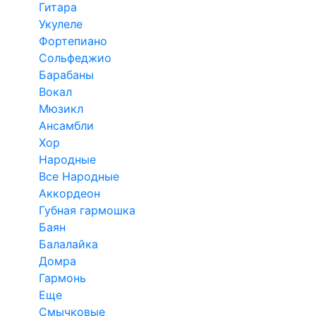
Гитара
Укулеле
Фортепиано
Сольфеджио
Барабаны
Вокал
Мюзикл
Ансамбли
Хор
Народные
Все Народные
Аккордеон
Губная гармошка
Баян
Балалайка
Домра
Гармонь
Еще
Смычковые