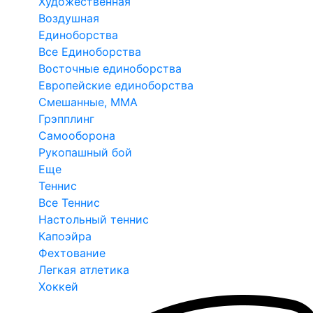
Художественная
Воздушная
Единоборства
Все Единоборства
Восточные единоборства
Европейские единоборства
Смешанные, ММА
Грэпплинг
Самооборона
Рукопашный бой
Еще
Теннис
Все Теннис
Настольный теннис
Капоэйра
Фехтование
Легкая атлетика
Хоккей