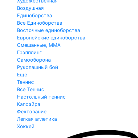
Художественная
Воздушная
Единоборства
Все Единоборства
Восточные единоборства
Европейские единоборства
Смешанные, ММА
Грэпплинг
Самооборона
Рукопашный бой
Еще
Теннис
Все Теннис
Настольный теннис
Капоэйра
Фехтование
Легкая атлетика
Хоккей