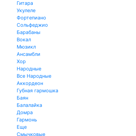
Гитара
Укулеле
Фортепиано
Сольфеджио
Барабаны
Вокал
Мюзикл
Ансамбли
Хор
Народные
Все Народные
Аккордеон
Губная гармошка
Баян
Балалайка
Домра
Гармонь
Еще
Смычковые